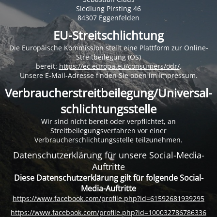
Siedlung Pirsting 46
84307 Eggenfelden
EU-Streitschlichtung
Die Europäische Kommission stellt eine Plattform zur Online-
Streitbeilegung (OS)
bereit:
https://ec.europa.eu/consumers/odr/
.
Unsere E-Mail-Adresse finden Sie oben im Impressum.
Verbraucher­streit­beilegung/Universal­
schlichtungs­stelle
Wir sind nicht bereit oder verpflichtet, an
Streitbeilegungsverfahren vor einer
Verbraucherschlichtungsstelle teilzunehmen.
Datenschutzerklärung für unsere Social-Media-
Auftritte
Diese Datenschutzerklärung gilt für folgende Social-
Media-Auftritte
https://www.facebook.com/profile.php?id=61592681939295
https://www.facebook.com/profile.php?id=100032786786336